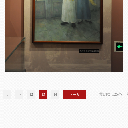
共
14
页
125
条
1
···
12
13
14
下一页